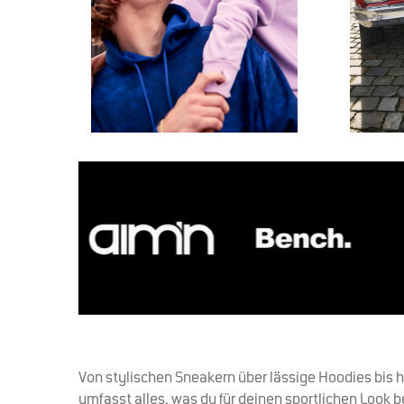
Von stylischen Sneakern über lässige Hoodies bis 
umfasst alles, was du für deinen sportlichen Look 