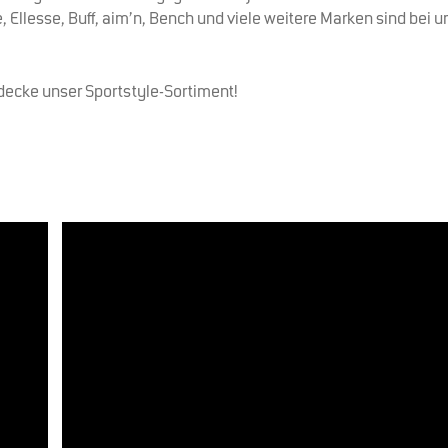
, Ellesse, Buff, aim’n, Bench und viele weitere Marken sind bei u
decke unser Sportstyle-Sortiment!