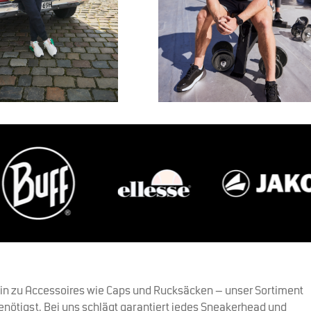
hin zu Accessoires wie Caps und Rucksäcken – unser Sortiment
benötigst. Bei uns schlägt garantiert jedes Sneakerhead und