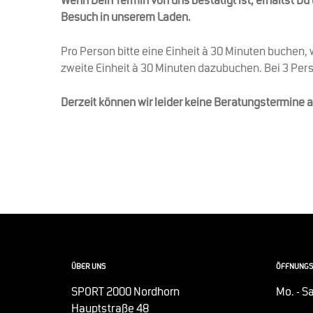
Wenn Dein Termin von uns bestätigt ist, erhältst D
Besuch in unserem Laden.
Pro Person bitte eine Einheit à 30 Minuten buchen, 
zweite Einheit à 30 Minuten dazubuchen. Bei 3 Per
Derzeit können wir leider keine Beratungstermine 
ÜBER UNS
ÖFFNUNGS
SPORT 2000 Nordhorn
Mo. - Sa
Hauptstraße 48