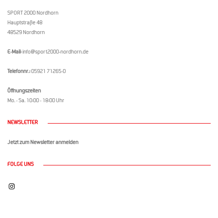
SPORT 2000 Nordhorn
Hauptstraße 48
48529 Nordhorn
E-Mail:
info@sport2000-nordhorn.de
Telefonnr.:
05921 71265-0
Öffnungszeiten
Mo. - Sa. 10:00 - 18:00 Uhr
NEWSLETTER
Jetzt zum Newsletter anmelden
FOLGE UNS